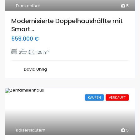
Frankenthal
5
Modernisierte Doppelhaushälfte mit
Smart...
559.000 €
2
2
1
125 m
David Uhrig
KAUFEN
VERKAUFT
Kaiserslautern
5