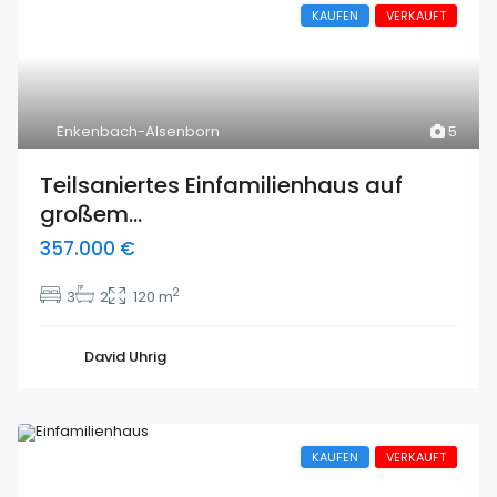
KAUFEN
VERKAUFT
Enkenbach-Alsenborn
5
Teilsaniertes Einfamilienhaus auf
großem...
357.000 €
2
3
2
120 m
David Uhrig
KAUFEN
VERKAUFT