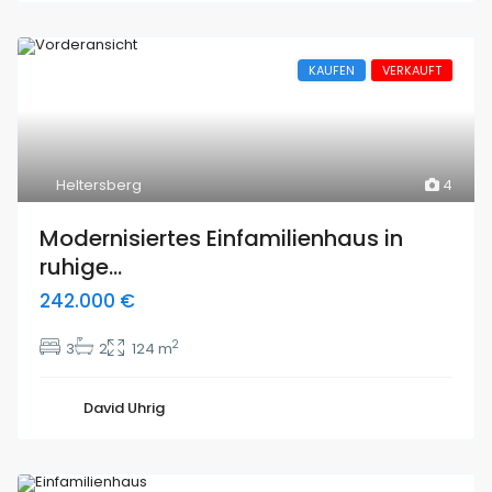
KAUFEN
VERKAUFT
Heltersberg
4
Modernisiertes Einfamilienhaus in
ruhige...
242.000 €
2
3
2
124 m
David Uhrig