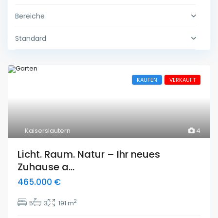
Bereiche
Standard
KAUFEN
VERKAUFT
Kaiserslautern
4
Licht. Raum. Natur – Ihr neues
Zuhause a...
465.000 €
2
5
3
191 m