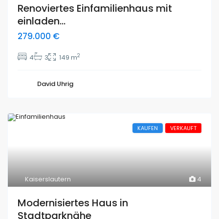
Renoviertes Einfamilienhaus mit
einladen...
279.000 €
2
4
3
149 m
David Uhrig
KAUFEN
VERKAUFT
Kaiserslautern
4
Modernisiertes Haus in
Stadtparknähe