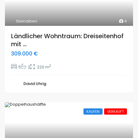
Steinalben
4
Ländlicher Wohntraum: Dreiseitenhof
mit ...
309.000 €
2
5
2
220 m
David Uhrig
KAUFEN
VERKAUFT