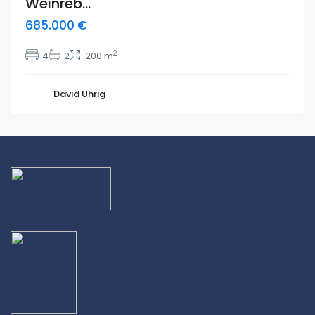
Weinreb...
685.000 €
2
4
2
200 m
David Uhrig