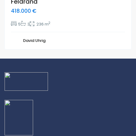
Feldrand
418.000 €
2
5
3
236 m
David Uhrig