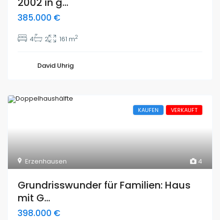
2002 in g...
385.000 €
2
4
2
161 m
David Uhrig
KAUFEN
VERKAUFT
Erzenhausen
4
Grundrisswunder für Familien: Haus
mit G...
398.000 €