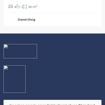
2
4
2
161 m
David Uhrig