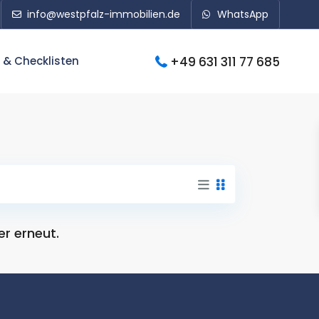
info@westpfalz-immobilien.de
WhatsApp
+49 631 311 77 685
 & Checklisten
er erneut.