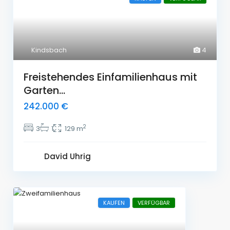
Kindsbach
4
Freistehendes Einfamilienhaus mit
Garten...
242.000 €
2
3
1
129 m
David Uhrig
KAUFEN
VERFÜGBAR