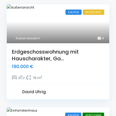
KAUFEN
RESERVIERT
Kaiserslautern
4
Erdgeschosswohnung mit
Hauscharakter, Ga...
190.000 €
2
3
1
76 m
David Uhrig
KAUFEN
VERFÜGBAR