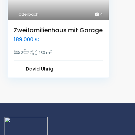
Otterbach
4
Zweifamilienhaus mit Garage
189.000 €
2
3
2
130 m
David Uhrig