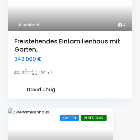
Kindsbach
4
Freistehendes Einfamilienhaus mit
Garten...
242.000 €
2
3
1
129 m
David Uhrig
KAUFEN
VERFÜGBAR