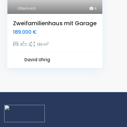
Otterbach
4
Zweifamilienhaus mit Garage
189.000 €
2
3
2
130 m
David Uhrig