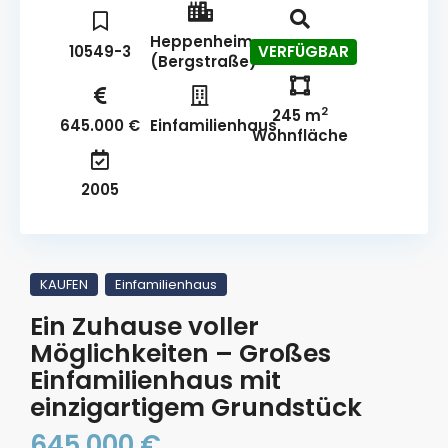
Heppenheim
10549-3
VERFÜGBAR
(Bergstraße)
2
245 m
645.000 €
Einfamilienhaus
Wohnfläche
2005
KAUFEN
Einfamilienhaus
Ein Zuhause voller
Möglichkeiten – Großes
Einfamilienhaus mit
einzigartigem Grundstück
645.000 €