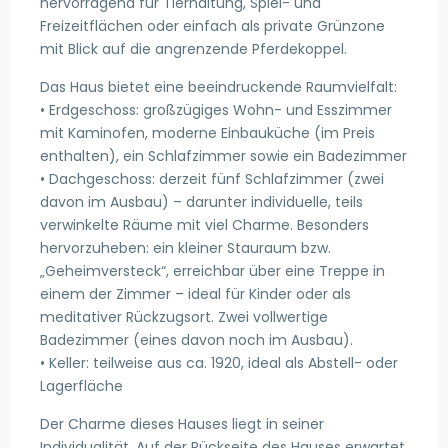
hervorragend für Tierhaltung, Spiel- und
Freizeitflächen oder einfach als private Grünzone
mit Blick auf die angrenzende Pferdekoppel.
Das Haus bietet eine beeindruckende Raumvielfalt:
• Erdgeschoss: großzügiges Wohn- und Esszimmer
mit Kaminofen, moderne Einbauküche (im Preis
enthalten), ein Schlafzimmer sowie ein Badezimmer
• Dachgeschoss: derzeit fünf Schlafzimmer (zwei
davon im Ausbau) – darunter individuelle, teils
verwinkelte Räume mit viel Charme. Besonders
hervorzuheben: ein kleiner Stauraum bzw.
„Geheimversteck“, erreichbar über eine Treppe in
einem der Zimmer – ideal für Kinder oder als
meditativer Rückzugsort. Zwei vollwertige
Badezimmer (eines davon noch im Ausbau).
• Keller: teilweise aus ca. 1920, ideal als Abstell- oder
Lagerfläche
Der Charme dieses Hauses liegt in seiner
Individualität. Auf der Rückseite des Hauses erwartet