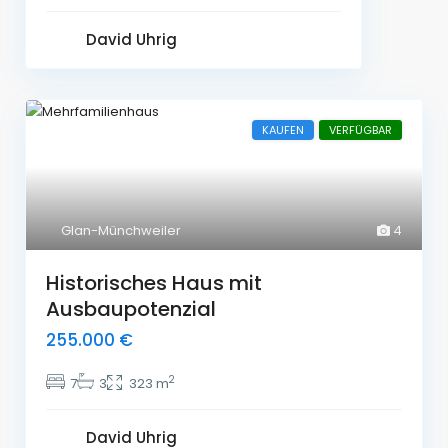
David Uhrig
KAUFEN
VERFÜGBAR
Glan-Münchweiler
4
Historisches Haus mit
Ausbaupotenzial
255.000 €
2
7
3
323 m
David Uhrig