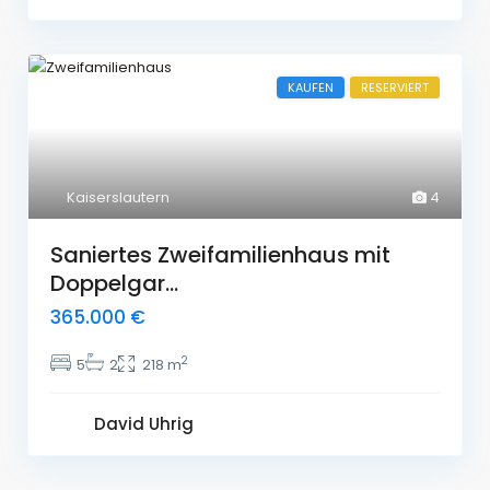
KAUFEN
RESERVIERT
Kaiserslautern
4
Saniertes Zweifamilienhaus mit
Doppelgar...
365.000 €
2
5
2
218 m
David Uhrig