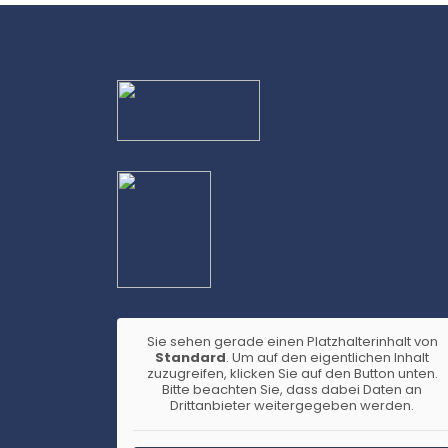
Sie sehen gerade einen Platzhalterinhalt von
Standard
. Um auf den eigentlichen Inhalt
zuzugreifen, klicken Sie auf den Button unten.
Bitte beachten Sie, dass dabei Daten an
Drittanbieter weitergegeben werden.